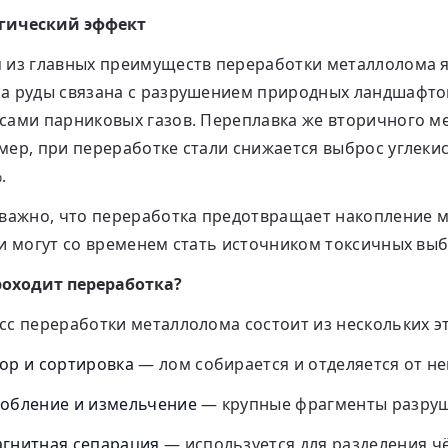
гический эффект
 из главных преимуществ переработки металлолома 
а руды связана с разрушением природных ландшафтов,
сами парниковых газов. Переплавка же вторичного ме
ер, при переработке стали снижается выброс углекис
.
 важно, что переработка предотвращает накопление м
ни могут со временем стать источником токсичных выб
роходит переработка?
сс переработки металлолома состоит из нескольких э
ор и сортировка
— лом собирается и отделяется от н
обление и измельчение
— крупные фрагменты разруш
гнитная сепарация
— используется для разделения ч