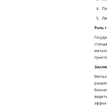
Пл
Ли
Роль 
Госуд
станд
метал
пункто
Заклю
Метал
разви
бизнес
видеть
эффек