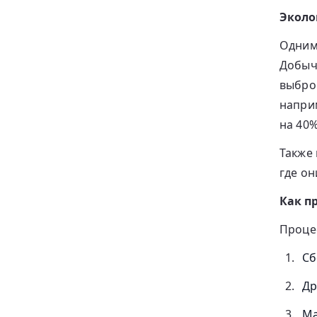
Эколо
Одним
Добыч
выбро
наприм
на 40%
Также
где о
Как п
Проце
Сб
Др
Ма