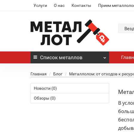
Услуги
О нас
Контакты
Прием металлоло
Вез
Список
металлов
Глав
Главная
Блог
Металлолом: от отходов к ресур
Новости (0)
Метал
Обзоры (0)
В усл
больш
беспо
добыв