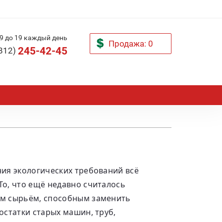
 9 до 19 каждый день
Продажа
: 0
245-42-45
(812)
ия экологических требований всё
о, что ещё недавно считалось
ым сырьём, способным заменить
остатки старых машин, труб,