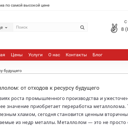
ма по самой высокой цене
С
де
8 
ная
Цены
Услуги
О нас
Контакты
Блог
су будущего
лолом: от отходов к ресурсу будущего
овиях роста промышленного производства и ужесточен
ее значение приобретает переработка металлолома. Т
лезным хламом, сегодня становится ценным вторичн
аемые из недр металлы. Металлолом — это не просто 