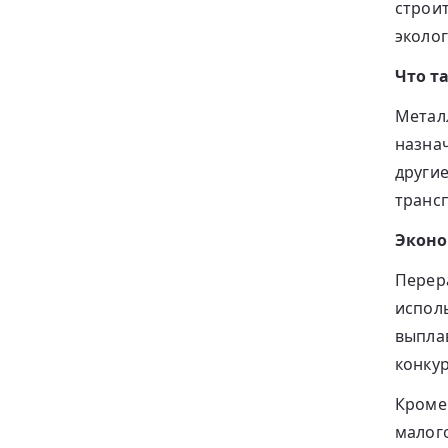
строи
эколог
Что т
Метал
назнач
други
транс
Эконо
Перер
испол
выпла
конку
Кроме
малого